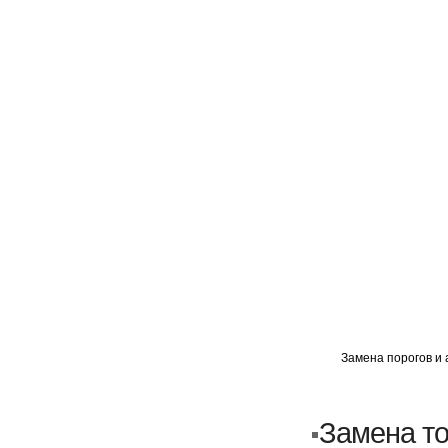
ГЛАВНАЯ
АВТОМИГ ВАО
АВТОМИГ СЗАО
Замена порогов и 
Кузовной ремонт
Пескоструйка
Замена т
Замена порогов и арок