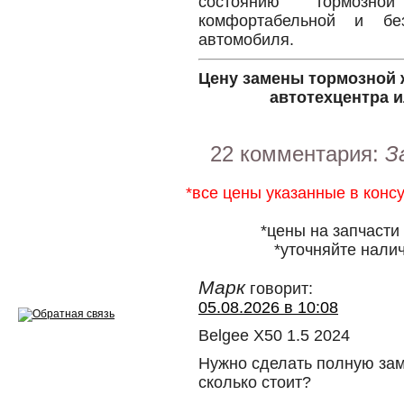
состоянию тормозно
комфортабельной и без
Ремонт двигателей
автомобиля.
Регулировка ЭУР
Цену замены тормозной 
автотехцентра и
Антикор автомобиля
Диагностика перед…
22 комментария:
З
Стоимость диагностики
*все цены указанные в конс
Обслуживание такси
*цены на запчасти
Хранение шин
*уточняйте налич
Запчасти по ВИН
Марк
говорит:
05.08.2026 в 10:08
Belgee X50 1.5 2024
Нужно сделать полную зам
Вакансии
сколько стоит?