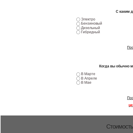
С каким 
Электро
Бензиновый
Дизельный
Гибридный
Пос
Когда вы обычно 
В Марте
В Апреле
В Мае
Пос
це
Стоимость