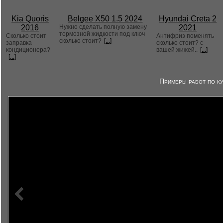
Kia Quoris
Belgee X50 1.5 2024
Hyundai Creta 2
2016
Нужно сделать полную замену
2021
тормозной жидкости под ключ
Сколько стоит
Антифриз поменять
сколько стоит?
[...]
заправка
сколько стоит? с
кондиционера?
вашей жижей..
[...]
[...]
Примеры работ по ку