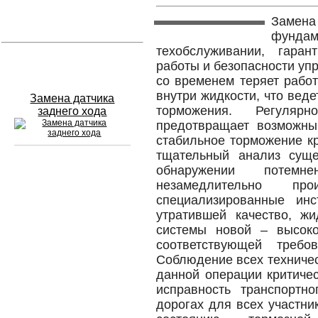
Заме
Устранение вмятин
фундам
техобслуживании, гара
Слесарный ремонт
работы и безопасности уп
со временем теряет работ
внутри жидкости, что вед
Замена датчика
торможения. Регуляр
заднего хода
предотвращает возможны
стабильное торможение к
тщательный анализ суще
обнаружении потем
Сход развал
незамедлительно про
специализированные инс
Замена масла в двигателе
утратившей качество, ж
системы новой – высоко
Промывка инжектора
соответствующей требо
Соблюдение всех техничес
Заправка кондиционера
данной операции критичес
Шиномонтаж
исправность транспортно
дорогах для всех участни
Эндоскопия двигателя