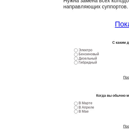
Нужна замена всех колодо
направляющих суппортов. 
Пока
С каким 
Электро
Бензиновый
Дизельный
Гибридный
Пос
Когда вы обычно 
В Марте
В Апреле
В Мае
Пос