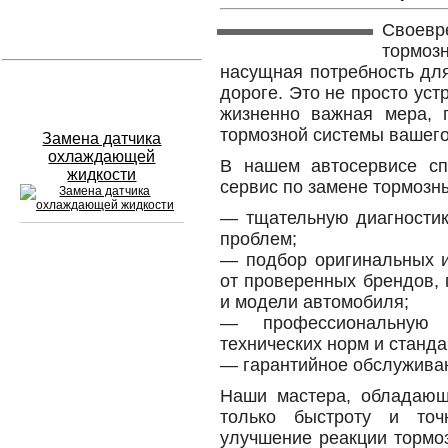
Своев
Устранение вмятин
тормозн
насущная потребность дл
Слесарный ремонт
дороге. Это не просто ус
жизненно важная мера, 
тормозной системы вашего
Замена датчика
охлаждающей
В нашем автосервисе сп
жидкости
сервис по замене тормозн
— тщательную диагностик
проблем;
— подбор оригинальных и
Сход развал
от проверенных брендов,
и модели автомобиля;
Замена масла в двигателе
— профессиональную 
технических норм и станда
Промывка инжектора
— гарантийное обслужива
Заправка кондиционера
Наши мастера, обладающ
только быстроту и точ
Шиномонтаж
улучшение реакции тормо