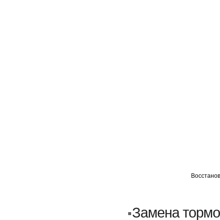
ГЛАВНАЯ
АВТОМИГ ВАО
АВТОМИГ СЗАО
Восстанов
Кузовной ремонт
Пескоструйка
Замена тормо
Замена порогов и арок