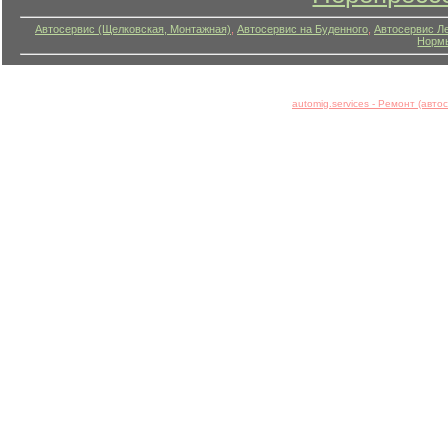
Автосервис (Щелковская, Монтажная)
,
Автосервис на Буденного
,
Автосервис Л
Нормы
automig.services - Ремонт (авт