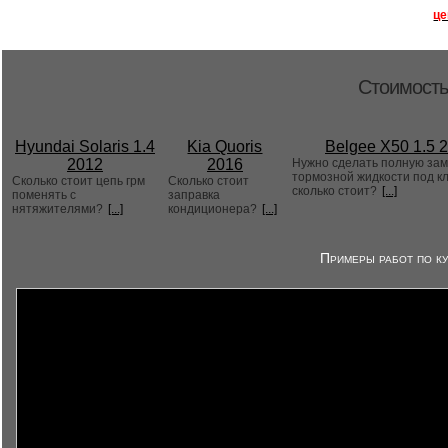
це
Стоимость
Hyundai Solaris 1.4
Kia Quoris
Belgee X50 1.5 
2012
2016
Нужно сделать полную за
тормозной жидкости под к
Сколько стоит цепь грм
Сколько стоит
сколько стоит?
[...]
поменять с
заправка
нятяжителями?
[...]
кондиционера?
[...]
Примеры работ по ку