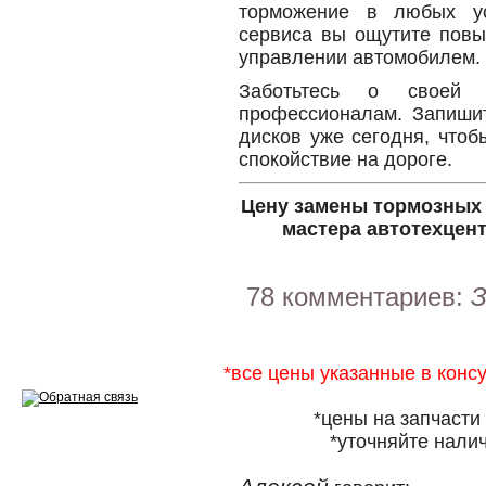
торможение в любых у
Эндоскопия двигателя
сервиса вы ощутите повы
Ремонт двигателей
управлении автомобилем.
Заботьтесь о своей 
Регулировка ЭУР
профессионалам. Запишит
дисков уже сегодня, что
Антикор автомобиля
спокойствие на дороге.
Диагностика перед…
Цену замены тормозных 
Стоимость диагностики
мастера автотехцент
Обслуживание такси
78 комментариев:
З
Хранение шин
Запчасти по ВИН
*все цены указанные в конс
*цены на запчасти
*уточняйте налич
Вакансии