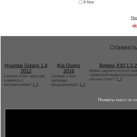
В Мае
Пос
це
Стоимость
Hyundai Solaris 1.4
Kia Quoris
Belgee X50 1.5 
2012
2016
Нужно сделать полную за
тормозной жидкости под к
Сколько стоит цепь грм
Сколько стоит
сколько стоит?
[...]
поменять с
заправка
нятяжителями?
[...]
кондиционера?
[...]
Примеры работ по ку