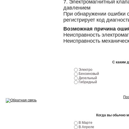
7. Электромагнитный клап
давлением
Ремонт двигателей
При обнаружении ошибки 
регистрирует код диагнос
Регулировка ЭУР
Возможная причина оши
Антикор автомобиля
Неисправность электрома
Неисправность механичес
Диагностика перед…
Стоимость диагностики
С каким 
Обслуживание такси
Электро
Бензиновый
Хранение шин
Дизельный
Гибридный
Запчасти по ВИН
Пос
Когда вы обычно 
Вакансии
В Марте
В Апреле