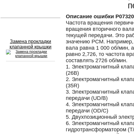
п
Устранение вмятин
Описание ошибки P07320
Частота вращения первичн
Слесарный ремонт
вращения вторичного вала
текущей передачи. Это ра
значению PCM. Например, 
Замена прокладки
клапанной крышки
вала равна 1 000 об/мин, 
равно 2,726, то частота 
составлять 2726 об/мин.
1. Электромагнитный клап
(26B)
Сход развал
2. Электромагнитный клап
(35R)
Замена масла в двигателе
3. Электромагнитный кла
передачи (UD/B)
Промывка инжектора
4. Электромагнитный кла
Заправка кондиционера
передачи (OD/C)
5. Двухпозиционный элект
Шиномонтаж
6. Электромагнитный клап
гидротрансформатором (T
Эндоскопия двигателя