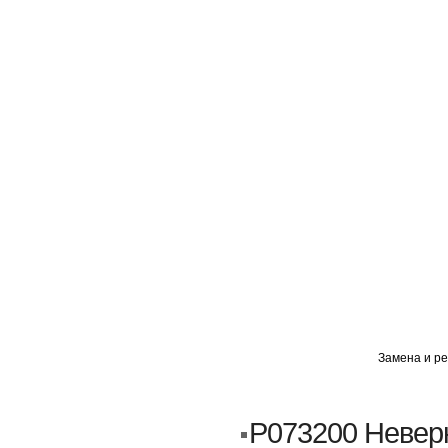
ГЛАВНАЯ
АВТОМИГ ВАО
АВТОМИГ СЗАО
Замена и ре
Кузовной ремонт
Пескоструйка
P073200 Невер
Замена порогов и арок