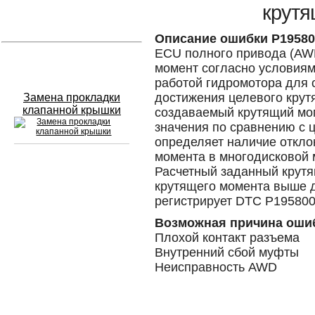
крутя
Устранение вмятин
Описание ошибки P19580
ECU полного привода (AW
Слесарный ремонт
момент согласно условиям
работой гидромотора для 
достижения целевого крут
Замена прокладки
клапанной крышки
создаваемый крутящий мо
значения по сравнению с
определяет наличие откло
момента в многодисковой 
Расчетный заданный крутя
Сход развал
крутящего момента выше 
регистрирует DTC P195800
Замена масла в двигателе
Возможная причина оши
Промывка инжектора
Плохой контакт разъема
Внутренний сбой муфты
Заправка кондиционера
Неисправность AWD
Шиномонтаж
Эндоскопия двигателя