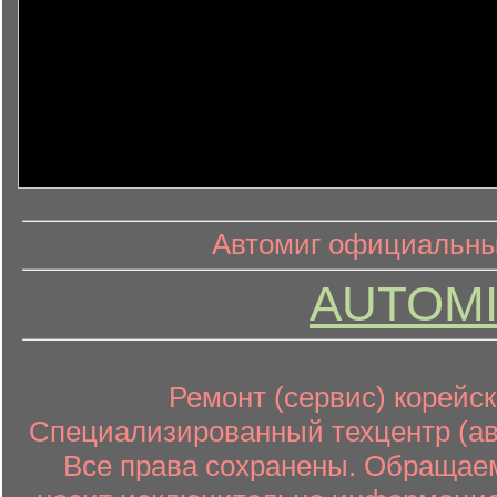
информ
информационный контент
Автомиг официальный
AUTOMI
Ремонт (сервис) корейск
Специализированный техцентр (авт
Все права сохранены. Обращаем