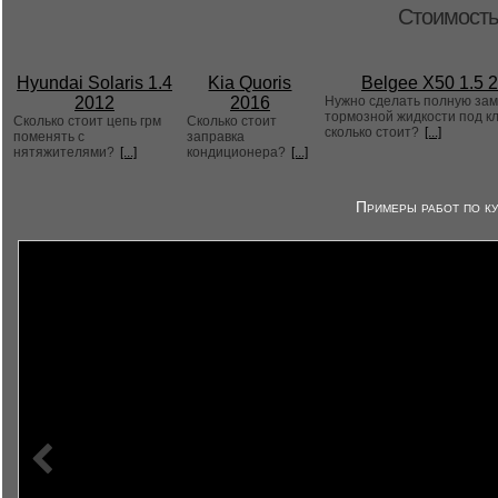
Стоимость
Hyundai Solaris 1.4
Kia Quoris
Belgee X50 1.5 
2012
2016
Нужно сделать полную за
тормозной жидкости под к
Сколько стоит цепь грм
Сколько стоит
сколько стоит?
[...]
поменять с
заправка
нятяжителями?
[...]
кондиционера?
[...]
Примеры работ по ку