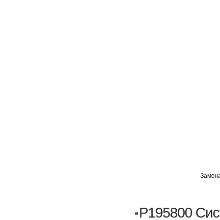
ГЛАВНАЯ
АВТОМИГ ВАО
АВТОМИГ СЗАО
Замена
Кузовной ремонт
Пескоструйка
P195800 Си
Замена порогов и арок