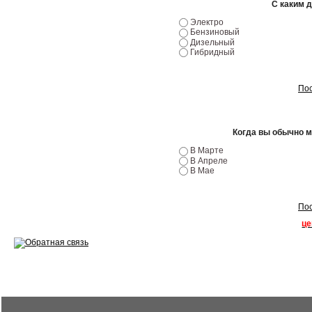
С каким 
Ремонт двигателей
Электро
Бензиновый
Дизельный
Регулировка ЭУР
Гибридный
Антикор автомобиля
Пос
Диагностика перед…
Стоимость диагностики
Когда вы обычно 
В Марте
Обслуживание такси
В Апреле
В Мае
Хранение шин
Запчасти по ВИН
Пос
це
Вакансии