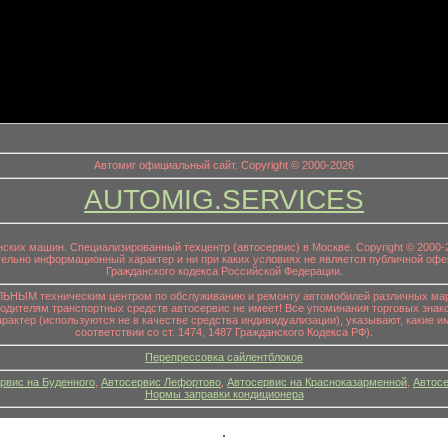
информационный заголовок
Автомиг официальный сайт. Copyright © 2000-2026
AUTOMIG.SERVICES
онских машин. Специализированный техцентр (автосервис) в Москве. Copyright © 200
ительно информационный характер и ни при каких условиях не является публичной офе
Гражданского кодекса Российской Федерации.
НЫМ техническим центром по обслуживанию и ремонту автомобилей различных маро
водителям транспортных средств автосервис не имеет! Все упоминания торговых знако
р (используются не в качестве средства индивидуализации), указывают, какие им
соответствии со ст. 1474, 1487 Гражданского Кодекса РФ).
Перепрессовка сайлентблоков
рвис на Буденного
,
Автосервис Лефортово
,
Автосервис на Красноказарменной
,
Автосе
Нормы заправки кондиционера
.