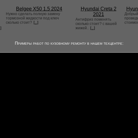
Belgee X50 1.5 2024
Hyundai Creta 2
Hyun
Нужно сделать полную замену
2021
Добрый 
тормозной жидкости под ключ
проведе
Антифриз поменять
сколько стоит?
[...]
стоимо
сколько стоит? с вашей
.]
жижей..
[...]
Примеры работ по кузовному ремонту в нашем техцентре: