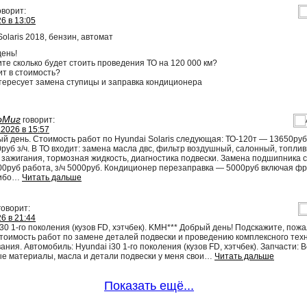
оворит:
6 в 13:05
Solaris 2018, бензин, автомат
ень!
те сколько будет стоить проведения ТО на 120 000 км?
ит в стоимость?
тересует замена ступицы и заправка кондиционера
оМиг
говорит:
.2026 в 15:57
й день. Стоимость работ по Hyundai Solaris следующая: ТО-120т — 13650руб
руб з/ч. В ТО входит: замена масла двс, фильтр воздушный, салонный, топли
 зажигания, тормозная жидкость, диагностика подвески. Замена подшипника 
0руб работа, з/ч 5000руб. Кондиционер перезаправка — 5000руб включая фр
ибо
…
Читать дальше
говорит:
6 в 21:44
i30 1-го поколения (кузов FD, хэтчбек). KMH*** Добрый день! Подскажите, пожа
тоимость работ по замене деталей подвески и проведению комплексного тех
ания. Автомобиль: Hyundai i30 1-го поколения (кузов FD, хэтчбек). Запчасти: 
е материалы, масла и детали подвески у меня свои
…
Читать дальше
Показать ещё...