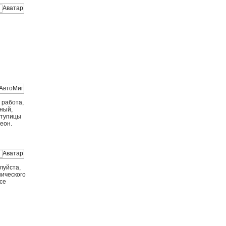
 работа,
вный,
ступицы
еон.
луйста,
нического
Все