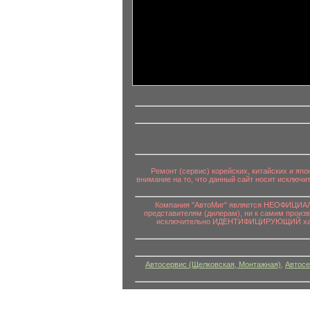
информационный контент
Ремонт (сервис) корейских, китайских и яп
внимание на то, что данный сайт носит исключ
Компания "АвтоМиг" является НЕОФИЦИАЛЬ
представителям (дилерам), ни к самим произ
исключительно ИДЕНТИФИЦИРУЮЩИЙ характе
Автосервис (Щелковская, Монтажная)
,
Автосе