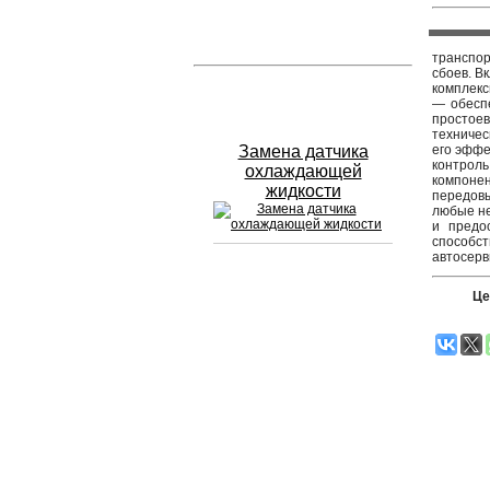
Устранение вмятин
транспор
сбоев. В
комплекс
Слесарный ремонт
— обесп
простоев
техничес
Замена датчика
его эффе
контрол
охлаждающей
компонен
жидкости
передов
любые не
и предо
способс
автосерв
Сход развал
Це
Замена масла в двигателе
Промывка инжектора
Заправка кондиционера
Шиномонтаж