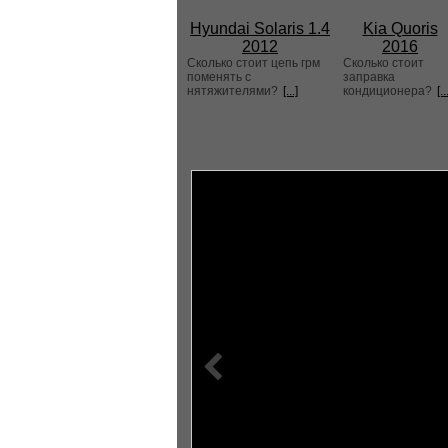
Hyundai Solaris 1.4
Kia Quoris
2012
2016
Сколько стоит цепь грм
Сколько стоит
поменять с
заправка
нятяжителями?
[...]
кондиционера?
[..