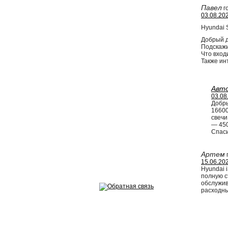
Эндоскопия двигателя
Павел
г
03.08.202
Ремонт двигателей
Hyundai 
Добрый д
Регулировка ЭУР
Подскажи
Что вход
Также ин
Антикор автомобиля
Диагностика перед…
Авт
03.08
Стоимость диагностики
Добры
16600
свечи
Обслуживание такси
— 450
Спас
Хранение шин
Артем
Запчасти по ВИН
15.06.202
Hyundai 
полную с
обслужив
расходны
Вакансии