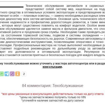
Техническое обслуживание автомобиля в сервисных
представляет собой систему мер, нацеленных на под
тного средства в оптимальных условиях эксплуатации и предотвращение 
ключает в себя: — плановые осмотры, — замену необходимых расходных эле
ную диагностику всех систем автомобиля. Основная цель технического обс
ечение надежности и профилактика дорогостоящих ремонтов, а также мин
, которые могут существенно повлиять на комфорт водителя. Особое вни
ком обслуживании уделяется замене масла и фильтров двигателя, что спо
ктивной работе и продлению срока службы. Необходимо также проводить р
ь за состоянием тормозной системы, подвески и системы охлаждения — 
тов, обеспечивающих безопасность на дорогах. Современные автосервисы
ыми диагностическими инструментами, позволяющими оперативно и точно 
поладки. Профессиональные мастера не только выполняют необходимые р
ставляют подробные рекомендации по дальнейшему уходу за автомоби
твует его долговечности и оптимальной эксплуатации. Регулярное п
иса становится залогом приятных и безопасных поездок для каждого владель
ну техобслуживания можно уточнить у мастера автотехцентра или в разд
консультации
.
2
84 комментария:
Техобслуживание
*все цены указанные в консультациях действительны только на дату ответа
*цены на запчасти можно получить только по VIN
*уточняйте наличие запчастей на дату записи