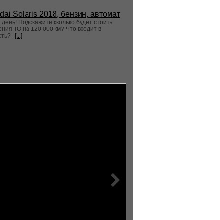
dai Solaris 2018, бензин, автомат
день! Подскажите сколько будет стоить
ния ТО на 120 000 км? Что входит в
сть?
[...]