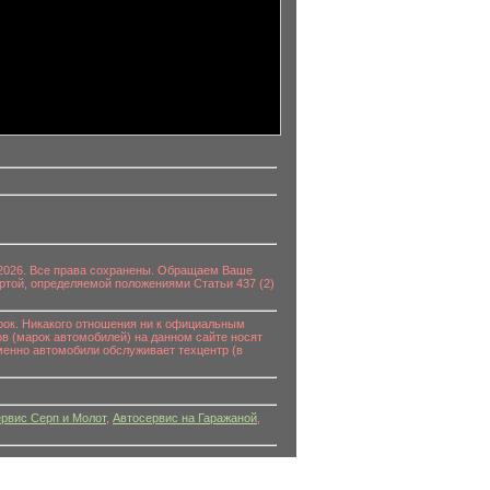
0-2026. Все права сохранены. Обращаем Ваше
ртой, определяемой положениями Статьи 437 (2)
к. Никакого отношения ни к официальным
в (марок автомобилей) на данном сайте носят
енно автомобили обслуживает техцентр (в
рвис Серп и Молот
,
Автосервис на Гаражаной
,