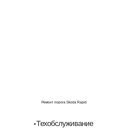
О
АВТОМИГ СЗАО
АВТОМИГ ЮВАО
АВТОМИГ САО
Ремонт порога Skoda Rapid
Техобслуживание