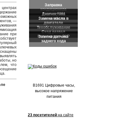
Частые обращения:
 центрах
держание
возможных
ментов, —
луживания
имизация
мание при
собствует
егулярный
ключевых
 оснащены
выявлять
аботы, но
лем, что
осещение
ца.
еле
B1691 Цифровые часы,
высокое напряжение
питания
23 посетителей
на сайте